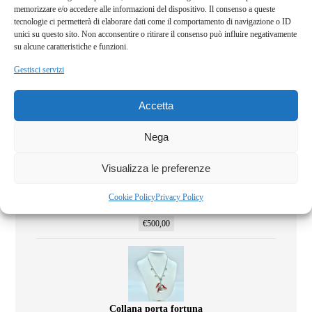
memorizzare e/o accedere alle informazioni del dispositivo. Il consenso a queste
€
430,00
tecnologie ci permetterà di elaborare dati come il comportamento di navigazione o ID
unici su questo sito. Non acconsentire o ritirare il consenso può influire negativamente
su alcune caratteristiche e funzioni.
Gestisci servizi
Ricordi di Roma antica
Accetta
€
580,00
Nega
Visualizza le preferenze
Cookie Policy
Privacy Policy
Primavera
€
500,00
Collana porta fortuna