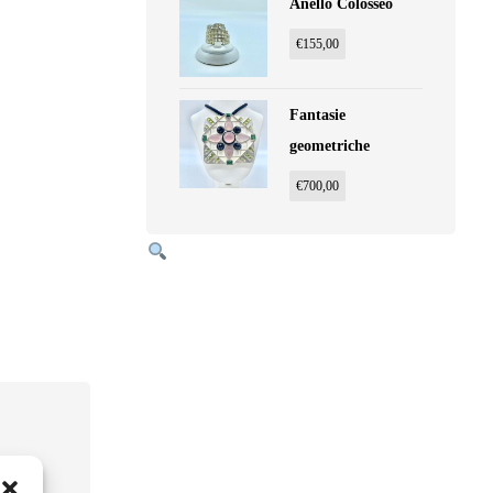
Anello Colosseo
€
155,00
Fantasie
geometriche
€
700,00