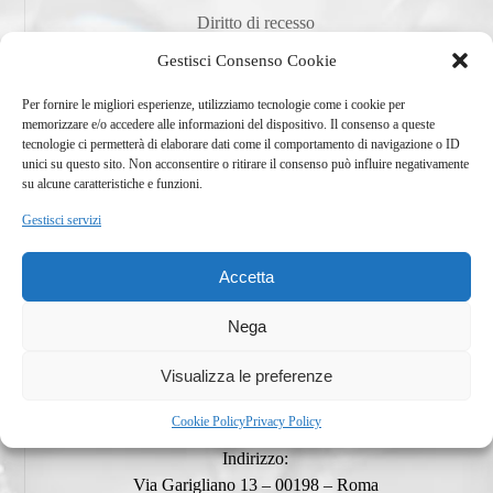
Diritto di recesso
Spedizione
Gestisci Consenso Cookie
Restituzione
Privacy
Per fornire le migliori esperienze, utilizziamo tecnologie come i cookie per
memorizzare e/o accedere alle informazioni del dispositivo. Il consenso a queste
tecnologie ci permetterà di elaborare dati come il comportamento di navigazione o ID
unici su questo sito. Non acconsentire o ritirare il consenso può influire negativamente
su alcune caratteristiche e funzioni.
Servizi
Gestisci servizi
Servizi
Accetta
Riparazioni
Whishlist
Nega
Visualizza le preferenze
Contatti
Cookie Policy
Privacy Policy
Indirizzo:
Via Garigliano 13 – 00198 – Roma