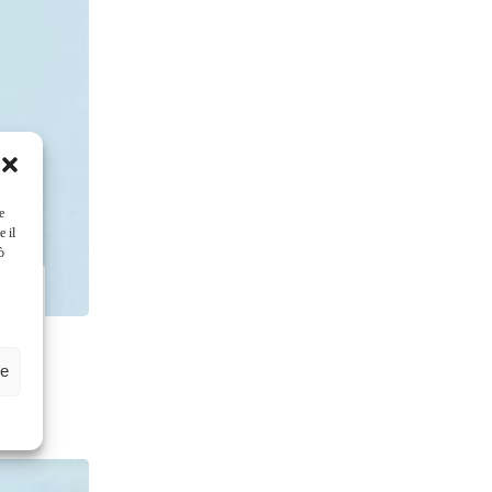
e
e il
ò
ze