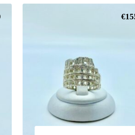
0
€
15