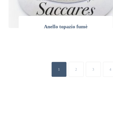
Anello topazio fumè
1
2
3
4