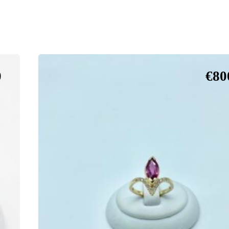
0
€
80