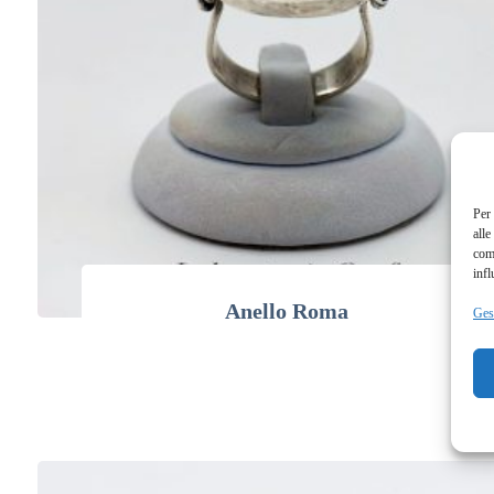
Per 
alle
com
infl
Anello Roma
Gest