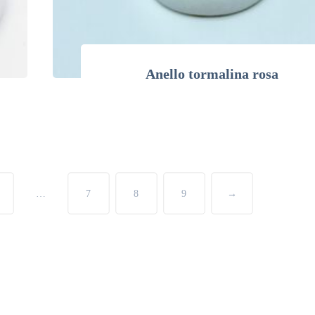
Anello tormalina rosa
…
7
8
9
→