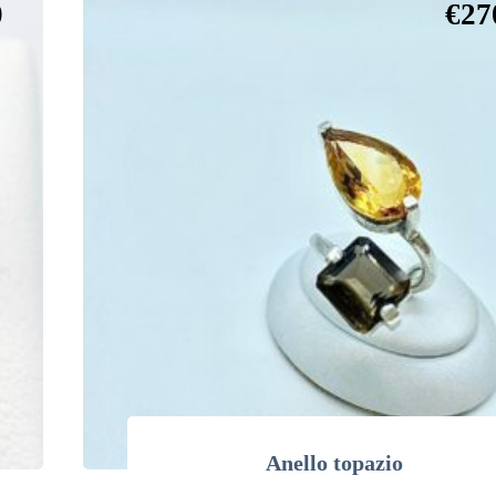
0
€
27
Anello topazio