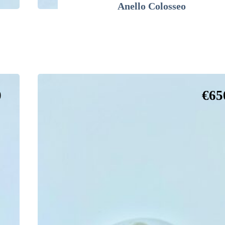
Anello Colosseo
0
€
65