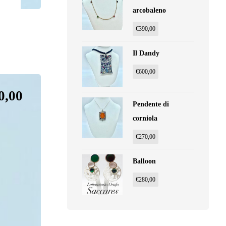
arcobaleno
€
390,00
Il Dandy
€
600,00
0,00
Pendente di
corniola
€
270,00
Balloon
€
280,00