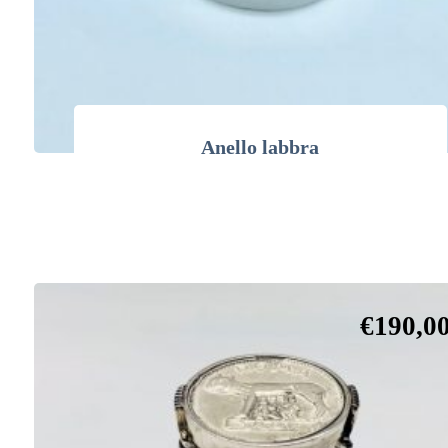
Anello labbra
€
190,0