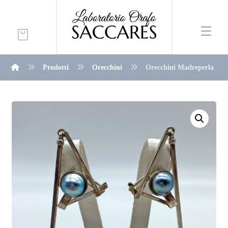
Prodotti
Orecchini
Orecchini Madreperla