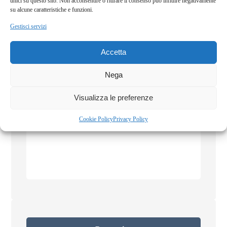
€
320,00
unici su questo sito. Non acconsentire o ritirare il consenso può influire negativamente
su alcune caratteristiche e funzioni.
Gestisci servizi
Accetta
Nega
Visualizza le preferenze
Cookie Policy
Privacy Policy
Fiori