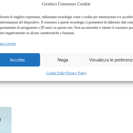
Gestisci Consenso Cookie
fornire le migliori esperienze, utilizziamo tecnologie come i cookie per memorizzare e/o acceder
 informazioni del dispositivo. Il consenso a queste tecnologie ci permetterà di elaborare dati com
portamento di navigazione o ID unici su questo sito. Non acconsentire o ritirare il consenso pu
uire negativamente su alcune caratteristiche e funzioni.
isci servizi
Accetta
Nega
Visualizza le preferen
Quarzo fumè candy
Cookie Policy
Privacy Policy
0