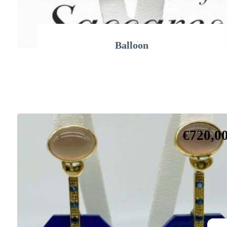
Balloon
€
720,0