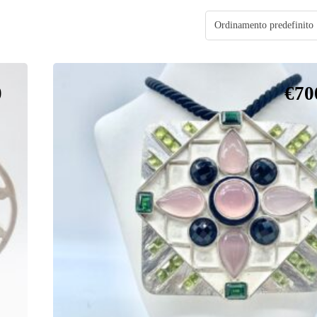
0
€
70