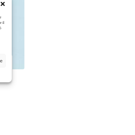
e
e il
ò
ze