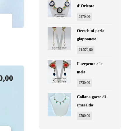
d’Oriente
€
470,00
Orecchini perla
giapponese
€
1.570,00
Il serpente e la
mela
0,00
€
730,00
Collana gocce di
smeraldo
€
500,00