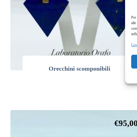
Per 
alle
com
infl
Gest
Orecchini scomponibili
€
95,0