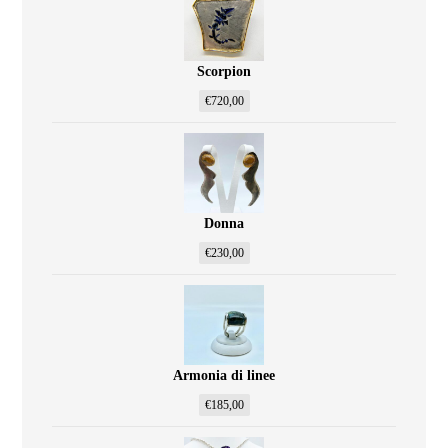
Scorpion
€
720,00
Donna
€
230,00
Armonia di linee
€
185,00