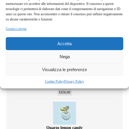
memorizzare e/o accedere alle informazioni del dispositivo. Il consenso a queste
€
480,00
tecnologie ci permetterà di elaborare dati come il comportamento di navigazione o ID
unici su questo sito. Non acconsentire o ritirare il consenso può influire negativamente
su alcune caratteristiche e funzioni.
Gestisci servizi
Giallo intrigante
Accetta
€
280,00
Nega
Visualizza le preferenze
Cookie Policy
Privacy Policy
Collana tormalina
€
650,00
Quarzo lemon candy